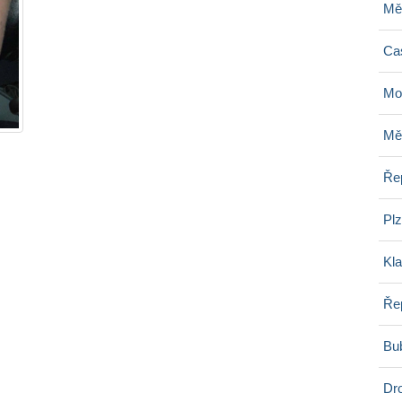
Mě
Ca
Mo
Měl
Ře
Pl
Kl
Ře
Bu
Dro