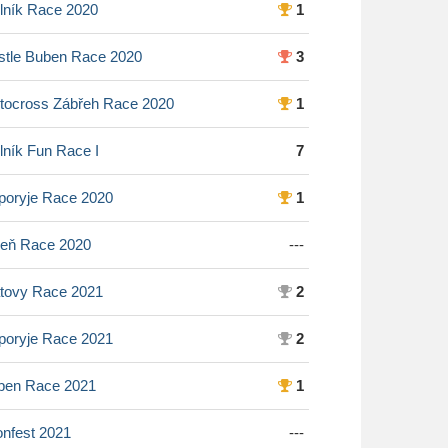
lník Race 2020
1
stle Buben Race 2020
3
tocross Zábřeh Race 2020
1
ník Fun Race I
7
poryje Race 2020
1
zeň Race 2020
---
atovy Race 2021
2
poryje Race 2021
2
ben Race 2021
1
nfest 2021
---