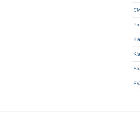
CM
Pr
Kl
Kl
St
PV